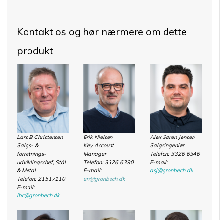
Kontakt os og hør nærmere om dette
produkt
Lars B Christensen
Erik Nielsen
Alex Søren Jensen
Salgs- &
Key Account
Salgsingeniør
forretnings-
Manager
Telefon: 3326 6346
udviklingschef, Stål
Telefon: 3326 6390
E-mail:
& Metal
E-mail:
asj@gronbech.dk
Telefon:
21517110
en@gronbech.dk
E-mail:
lbc@gronbech.dk