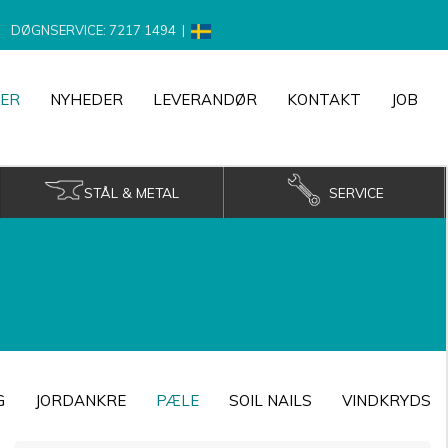
DØGNSERVICE: 7217 1494
|
ER
NYHEDER
LEVERANDØR
KONTAKT
JOB
STÅL & METAL
SERVICE
G
JORDANKRE
PÆLE
SOIL NAILS
VINDKRYDS