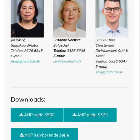
Jin Wang
Susanne Norsker
Simon Chris
Salgskoordinator
Salgschef
Christensen
Telefon: 3326 6345
Telefon:
3326 6348
Divisionschef, Stål &
E-mail:
E-mail:
Metal
jwa@gronbech.dk
sun@gronbech.dk
Telefon: 3326 6347
E-mail:
scc@gronbech.dk
Downloads:
ANP pæle S500
ANP pæle S670
ANP selvborende pæle