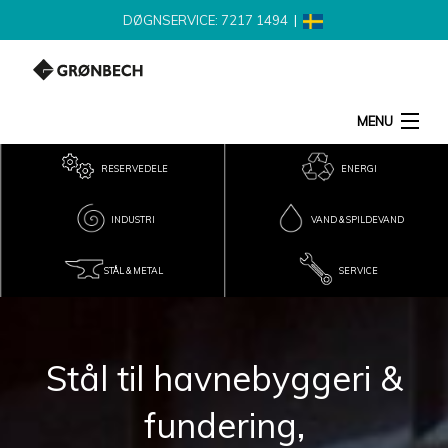
DØGNSERVICE: 7217 1494
|
MENU
SØG
RESERVEDELE
ENERGI
INDUSTRI
VAND & SPILDEVAND
PRODUKTER
STÅL & METAL
SERVICE
NYHEDER
LEVERANDØR
Stål til havnebyggeri &
KONTAKT
fundering,
JOB