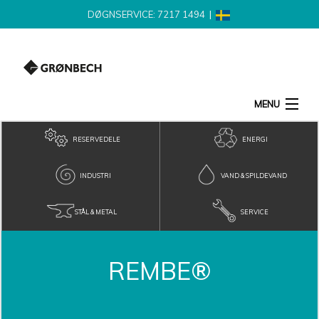
DØGNSERVICE: 7217 1494
|
MENU
SØG
RESERVEDELE
ENERGI
PRODUKTER
INDUSTRI
VAND & SPILDEVAND
STÅL & METAL
SERVICE
NYHEDER
LEVERANDØR
REMBE®
KONTAKT